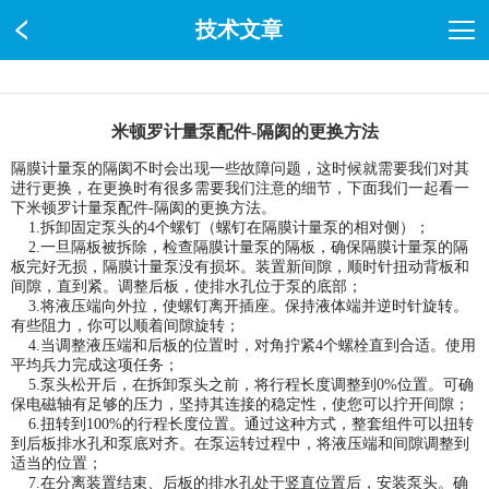
技术文章
米顿罗计量泵配件-隔阂的更换方法
隔膜计量泵的隔阂不时会出现一些故障问题，这时候就需要我们对其
进行更换，在更换时有很多需要我们注意的细节，下面我们一起看一
下米顿罗计量泵配件-隔阂的更换方法。
1.拆卸固定泵头的4个螺钉（螺钉在隔膜计量泵的相对侧）；
2.一旦隔板被拆除，检查隔膜计量泵的隔板，确保隔膜计量泵的隔
板完好无损，隔膜计量泵没有损坏。装置新间隙，顺时针扭动背板和
间隙，直到紧。调整后板，使排水孔位于泵的底部；
3.将液压端向外拉，使螺钉离开插座。保持液体端并逆时针旋转。
有些阻力，你可以顺着间隙旋转；
4.当调整液压端和后板的位置时，对角拧紧4个螺栓直到合适。使用
平均兵力完成这项任务；
5.泵头松开后，在拆卸泵头之前，将行程长度调整到0%位置。可确
保电磁轴有足够的压力，坚持其连接的稳定性，使您可以拧开间隙；
6.扭转到100%的行程长度位置。通过这种方式，整套组件可以扭转
到后板排水孔和泵底对齐。在泵运转过程中，将液压端和间隙调整到
适当的位置；
7.在分离装置结束、后板的排水孔处于竖直位置后，安装泵头。确