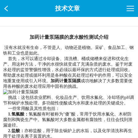
技术文章
加药计量泵隔膜的废水酸性测试介绍
没有水就没有生命，不管是人、动物还是植物。采矿、食品加工、钢
铁和工业也是如此。
首先，水可以通过冷却设备、清洗槽、桶或储槽来促进和优化生
产。用这种方法，干净的水很快就变成了充满杂质的废水。鉴于对废
水处理的监管警惕性增强，水必须以最环保的方式进行处理或回收。
帮助废水处理或循环利用是各种酸在其处理过程中的作用，可以安全
地重复使用或引入环境。
加药计量泵隔膜
成功地解决了大多数需要使
用各种酸的废水处理应用中固有的挑战。
挑战：这包括农业肥料、化妆品生产、饮用水氟化、冷却塔的pH调
节和锅炉水预处理。多功能性使酸成为水和废水处理的关键成分。
一些常用酸及其性质包括：
1.氢氟酸：
氢氟酸有时被称为“傻”酸，常用于饮用水氟化、木材防
腐剂和陶瓷生产中。氢氟酸对大多数金属都有腐蚀性，往往会找到泄
漏途径。
2.盐酸：
亦称盐酸，用于除去锅炉上的水垢，以及化学清洗和再生
用于处理去离子装置的水。