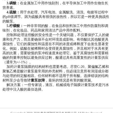
3.磷酸：
在金属加工中用作蚀刻剂，在半导体加工中用作生物生长
营养素。
4.硫酸：
用于水处理、汽车电池、金属酸洗、清洗、电镀等过程中
的pH值调节。因为硫酸具有很强的放热性，所以它是一种更具挑战性
的酸泵。
5.柠檬酸：
一种非常弱的酸，在食品和饮料加工中用作防腐剂和调
味剂，在化妆品、药品和家用清洁产品中用作配料。
控制和处理这些酸的安全性是一个关键问题，不仅要保护工人的健
康和生产力，而且要确保不会对环境造成影响。有些酸比其他酸更具
腐蚀性，它们的腐蚀性和温度在不同的浓度或稀释度下会发生显著变
化。例如，硫酸在被稀释时会变得更具腐蚀性，并且相对于水具有更
高的比重，需要较慢的泵冲程速度来处理它。鉴于其腐蚀性和需要精
确的剂量率控制以避免供应过剩，酸通过具有高重复性的计量泵供应
（通常为+/-1%）。
加药计量泵隔膜的结构材料也需要考虑。尽管C-20、聚偏氟乙烯和
聚氯乙烯是酸计量泵最常用的外壳材料，但必须注意所有润湿成分都
与处理的特定酸相容。任何材料都不适用于所有酸。选择错误的结构
材料至少会导致
计量泵故障
，最坏的情况是有害的酸泄漏。
解决方案：一些专家说，液压、机械或电子隔膜计量泵技术是污水
处理中注入酸的最佳选择。