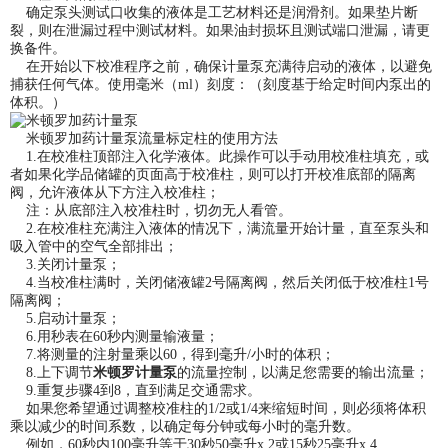
确定泵头测试口收集的液体是工艺材料还是润滑剂。如果垫片断
裂，则在泄漏过程中测试材料。如果油封损坏且测试端口泄漏，请更
换备件。
在开始以下校准程序之前，确保计量泵充满待启动的液体，以避免
捕获任何气体。使用毫米（ml）刻度：（刻度基于给定时间内泵出的
体积。）
米顿罗加药计量泵流量标定柱的使用方法
1.在校准柱顶部注入化学液体。此操作可以手动用校准柱填充，或
者如果化学品储罐的页面高于校准柱，则可以打开校准底部的隔离
阀，允许液体从下方注入校准柱；
注：从底部注入校准柱时，切勿无人看管。
2.在校准柱充满注入液体的情况下，满流量开始计量，直至泵头和
吸入管中的空气全部排出；
3.关闭计量泵；
4.当校准柱满时，关闭储液罐2号隔离阀，然后关闭低于校准柱1号
隔离阀；
5.启动计量泵；
6.用秒表在60秒内测量输液量；
7.将测量的注射量乘以60，得到毫升/小时的体积；
8.上下调节
米顿罗计量泵
的流量控制，以满足您需要的输出流量；
9.重复步骤4到8，直到满足交通需求。
如果您希望通过调整校准柱的1/2或1/4来缩短时间，则必须将体积
乘以减少的时间系数，以确定每分钟或每小时的毫升数。
例如，60秒内100毫升等于30秒50毫升x 2或15秒25毫升x 4