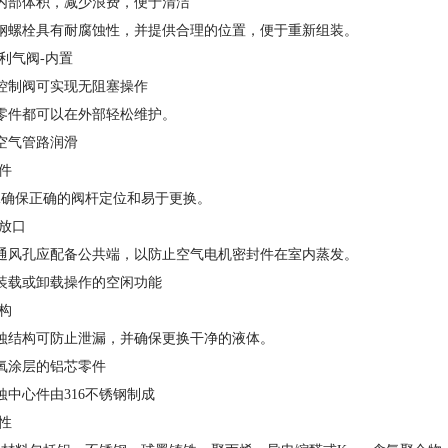
内部体积，减少浪费，便于清洁
钢螺栓具有耐腐蚀性，并提供合理的位置，便于重新组装。
利气阀-内置
控制阀可实现无阻塞操作
零件都可以在外部轻松维护。
空气管路润滑
件
确保正确的阀杆定位和易于更换。
放口
通风孔应配备公共端，以防止空气电机密封件在室内蒸发。
装载或卸载操作的空闲功能
构
蚀结构可防止泄漏，并确保更换干净的液体。
氧涂层的铝芯零件
中心件由316不锈钢制成
性