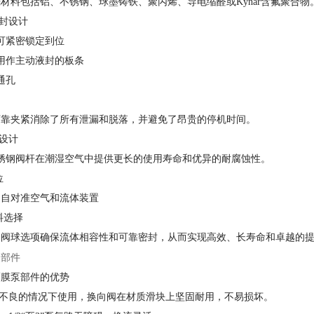
料包括铝、不锈钢、球墨铸铁、聚丙烯、导电缩醛或Kynar含氟聚合物
封设计
可紧密锁定到位
用作主动液封的板条
通孔
靠夹紧消除了所有泄漏和脱落，并避免了昂贵的停机时间。
设计
锈钢阀杆在潮湿空气中提供更长的使用寿命和优异的耐腐蚀性。
位
自对准空气和流体装置
料选择
阀球选项确保流体相容性和可靠密封，从而实现高效、长寿命和卓越的
膜泵部件的优势
不良的情况下使用，换向阀在材质滑块上坚固耐用，不易损坏。