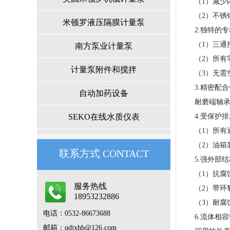
（1）减少
（2）不锈
米顿罗液压隔膜计量泵
2.独特的专
（1）三通
南方泵业计量泵
（2）所有
计量泵附件和搅拌
（3）无需
3.精密配合
自动加药设备
耐磨端轴承
SEKO在线水质仪表
4.受保护排
（1）所有
（2）油箱
联系方式CONTACT
5.强外部结
（1）抗腐
服务热线
（2）带环
18953232886
（3）耐腐蚀
电话：0532-86673688
6.流体相容
邮箱：qdjxhb@126.com