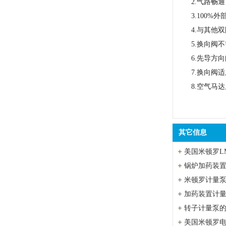
2.气路畅通
3.100%
4.与其他双
5.换向阀不
6.先导方向
7.换向阀适
8.空气马达
其它信息
美国米顿罗L
米顿罗计量
加药装置计
转子计量泵
美国米顿罗电