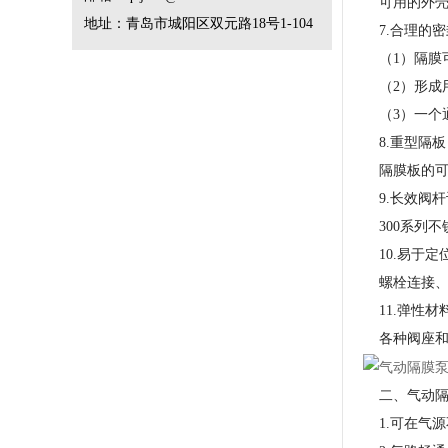
可用的外壳材
地址：青岛市城阳区双元路18号1-104
7.合理的密
（1）隔膜
（2）形成
（3）一个
8.重型隔板
隔膜板的可
9.长效阀杆
300系列不
10.易于定
螺栓连接、
11.弹性材
各种阀座和
二、气动隔
1.可在气源