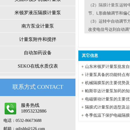
（2）
运转
隔膜
计量泵
米顿罗液压隔膜计量泵
节、L形曲轴调节和偏
（3）运转中自动调节
南方泵业计量泵
改变电信号达到自动调
计量泵附件和搅拌
自动加药设备
其它信息
SEKO在线水质仪表
计量泵具备的功能特点有
机械隔膜泵的主要优势及
联系方式CONTACT
帕斯菲达计量泵加药的知
电磁驱动计量泵的主要优
服务热线
隔膜式计量泵的选型及运
18953232886
冬季低温下保护电磁隔膜
电话：0532-86673688
邮箱：qdjxhb@126.com