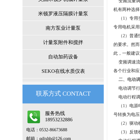
变频流量调
机有两种选择
米顿罗液压隔膜计量泵
（1）专用变
专用电机采用
南方泵业计量泵
（2）普通恒
计量泵附件和搅拌
的要求。然而
此，一般建议
自动加药设备
变频调速流
SEKO在线水质仪表
各个行业和应
二、电动调
电动调节行
联系方式CONTACT
电动行程调
（1）电源电
服务热线
号转换为电压
18953232886
（2）驱动
电话：0532-86673688
（3）反馈
邮箱：qdjxhb@126.com