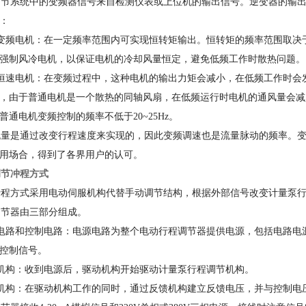
节系统中的变频器信号来自检测仪表或上位机的输出信号。逆变器的输出
：
频电机：在一定频率范围内可实现恒转矩输出。恒转矩的频率范围取决于电机
强制风冷电机，以保证电机的冷却风量恒定，避免低频工作时散热问题。
速电机：在变频过程中，这种电机的输出力矩会减小，在低频工作时会
，由于普通电机是一个散热的同轴风扇，在低频运行时电机的通风量会减
普通电机变频控制的频率不低于20~25Hz。
量是通过改变行程速度来实现的，因此变频调速也是流量脉动的频率。变
用场合，得到了各界用户的认可。
节冲程方式
程方式采用电动伺服机构代替手动调节结构，根据外部信号改变计量泵行
节器由三部分组成。
路和控制电路：电源电路为整个电动行程调节器提供电源，包括电路电
控制信号。
机构：收到电源后，驱动机构开始驱动计量泵行程调节机构。
机构：在驱动机构工作的同时，通过反馈机构建立反馈电压，并与控制电