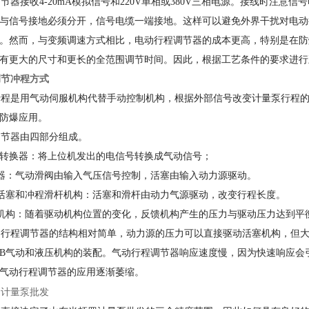
器接收4-20mA模拟信号和220V单相或380V三相电源。接线时注意
与信号接地必须分开，信号电缆一端接地。这样可以避免外界干扰对电动行
。然而，与变频调速方式相比，电动行程调节器的成本更高，特别是在防
有更大的尺寸和更长的全范围调节时间。因此，根据工艺条件的要求进行
节冲程方式
程是用气动伺服机构代替手动控制机构，根据外部信号改变计量泵行程的
防爆应用。
节器由四部分组成。
转换器：将上位机发出的电信号转换成气动信号；
器：气动滑阀由输入气压信号控制，活塞由输入动力源驱动。
活塞和冲程滑杆机构：活塞和滑杆由动力气源驱动，改变行程长度。
机构：随着驱动机构位置的变化，反馈机构产生的压力与驱动压力达到平
行程调节器的结构相对简单，动力源的压力可以直接驱动活塞机构，但大
B气动和液压机构的装配。气动行程调节器响应速度慢，因为快速响应会
气动行程调节器的应用逐渐萎缩。